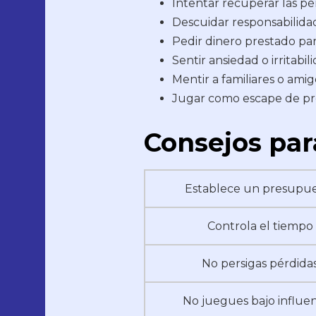
Intentar recuperar las p
Descuidar responsabilidad
Pedir dinero prestado pa
Sentir ansiedad o irritab
Mentir a familiares o ami
Jugar como escape de p
Consejos par
Establece un presupu
Controla el tiempo
No persigas pérdida
No juegues bajo influen