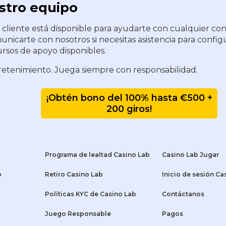
stro equipo
cliente está disponible para ayudarte con cualquier con
icarte con nosotros si necesitas asistencia para configu
ursos de apoyo disponibles.
etenimiento. Juega siempre con responsabilidad.
¡Obtén bono del 100% hasta €500 +
200 giros!
Programa de lealtad Casino Lab
Casino Lab Jugar
b
Retiro Casino Lab
Inicio de sesión Ca
Políticas KYC de Casino Lab
Contáctanos
Juego Responsable
Pagos