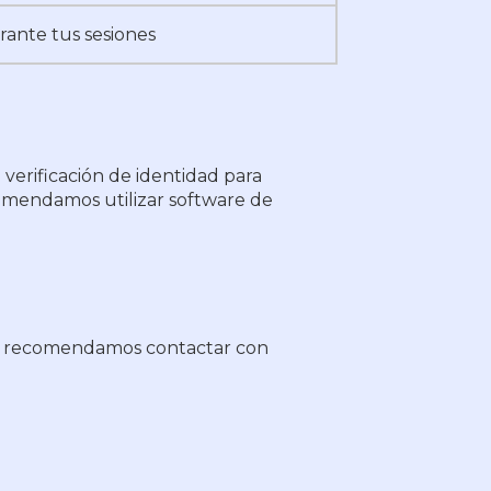
rante tus sesiones
verificación de identidad para
comendamos utilizar software de
 te recomendamos contactar con