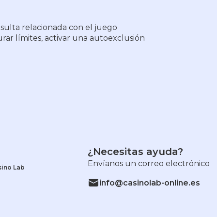
sulta relacionada con el juego
rar límites, activar una autoexclusión
¿Necesitas ayuda?
Envíanos un correo electrónico
sino Lab
info@casinolab-online.es