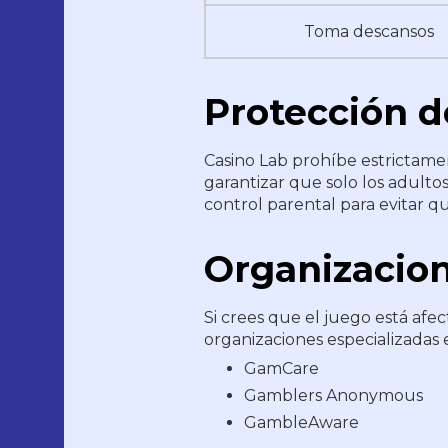
Toma descansos
Protección 
Casino Lab prohíbe estrictame
garantizar que solo los adult
control parental para evitar q
Organizacio
Si crees que el juego está af
organizaciones especializadas 
GamCare
Gamblers Anonymous
GambleAware