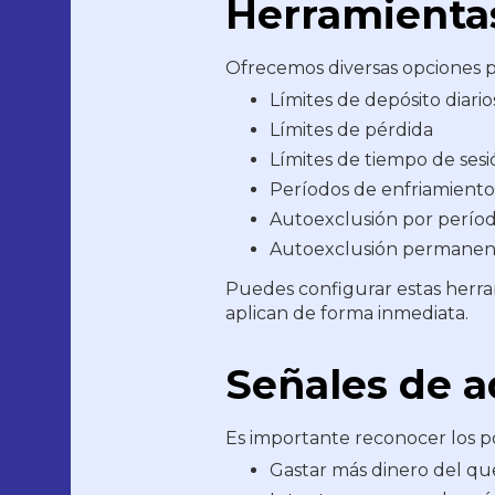
Herramientas
Ofrecemos diversas opciones pa
Límites de depósito diari
Límites de pérdida
Límites de tiempo de sesi
Períodos de enfriamient
Autoexclusión por perío
Autoexclusión permanen
Puedes configurar estas herra
aplican de forma inmediata.
Señales de a
Es importante reconocer los p
Gastar más dinero del qu