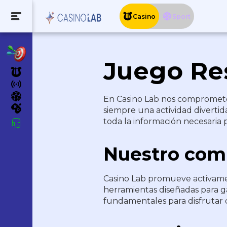
Casino
Sport
Juego Re
En Casino Lab nos compromete
siempre una actividad diverti
toda la información necesaria 
Nuestro com
Casino Lab
promueve activament
herramientas diseñadas para g
fundamentales para disfrutar 